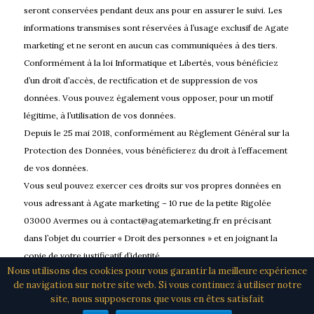
seront conservées pendant deux ans pour en assurer le suivi. Les
informations transmises sont réservées à l’usage exclusif de Agate
marketing et ne seront en aucun cas communiquées à des tiers.
Conformément à la loi Informatique et Libertés, vous bénéficiez
d’un droit d’accès, de rectification et de suppression de vos
données. Vous pouvez également vous opposer, pour un motif
légitime, à l’utilisation de vos données.
Depuis le 25 mai 2018, conformément au Règlement Général sur la
Protection des Données, vous bénéficierez du droit à l’effacement
de vos données.
Vous seul pouvez exercer ces droits sur vos propres données en
vous adressant à Agate marketing – 10 rue de la petite Rigolée
03000 Avermes ou à contact@agatemarketing.fr en précisant
dans l’objet du courrier « Droit des personnes » et en joignant la
copie de votre justificatif d’identité.
Nous utilisons des cookies pour vous garantir la meilleure expérience
de navigation sur notre site web. Si vous continuez à utiliser notre
site, nous supposerons que vous en êtes satisfait
Site créé par Agate marketing, Avermes (03) /